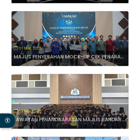
11 Mei, 2026
MAJLIS PENYERAHAN MOCK-UP CEK PENARAFAN 5 BINTANG PENGAUDITAN PENGURUSAN BERASASKAN RISIKO INDEKS AKAUNTABILITI (IA) MAJLIS PERBANDARAN MUAR
11 Mei, 2026
LAWATAN PENANDAARASAN MAJLIS BANDARAYA SUBANG JAYA KE MAJLIS PERBANDARAN MUAR