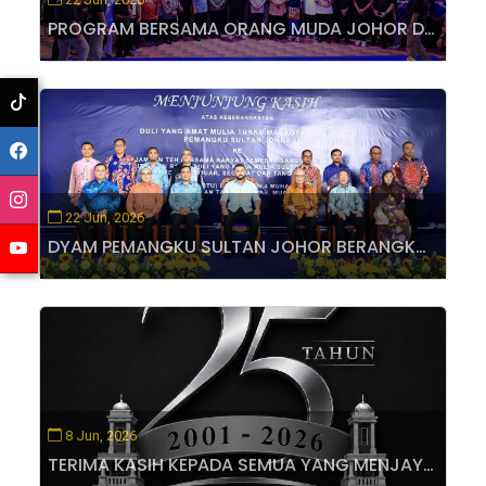
PROGRAM BERSAMA ORANG MUDA JOHOR DAN MAJLIS KURNIAAN BAKUL MAKANAN YAYASAN SULTAN IBRAHIM
22 Jun, 2026
DYAM PEMANGKU SULTAN JOHOR BERANGKAT KE JAMUAN TEH BERSAMA RAKYAT DI MUAR
8 Jun, 2026
TERIMA KASIH KEPADA SEMUA YANG MENJAYAKAN YDP’S RUN • RIDE • REEL 2026 SEMPENA SAMBUTAN JUBLI PERAK 25 TAHUN MPM