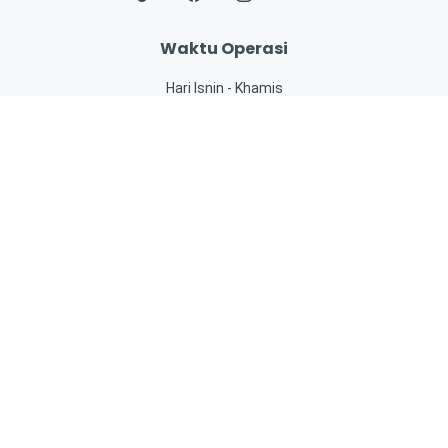
Waktu Operasi
Hari Isnin - Khamis
8.00 pagi – 4.00 petang
Hari Jumaat
8.00 pagi – 12.15 tengah hari
2.45 petang - 4.00 petang
eKhidmat
SISPAA
JohorPay
PBTPay
OSC 3.0