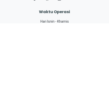
Waktu Operasi
Hari Isnin - Khamis
8.00 pagi – 4.00 petang
Hari Jumaat
8.00 pagi – 12.15 tengah hari
2.45 petang - 4.00 petang
eKhidmat
SISPAA
JohorPay
PBTPay
OSC 3.0