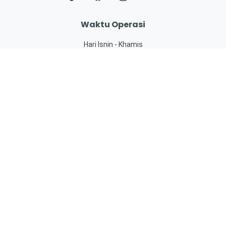
Waktu Operasi
Hari Isnin - Khamis
8.00 pagi – 4.00 petang
Hari Jumaat
8.00 pagi – 12.15 tengah hari
2.45 petang - 4.00 petang
eKhidmat
SISPAA
JohorPay
PBTPay
OSC 3.0